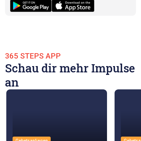
365 STEPS APP
Schau dir mehr Impulse
an
Gebetsanliegen
Gebetsa