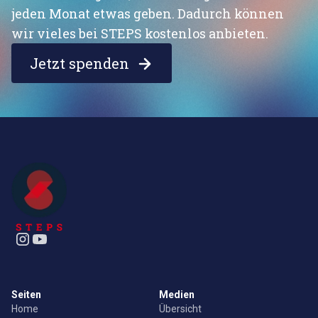
jeden Monat etwas geben. Dadurch können
wir vieles bei STEPS kostenlos anbieten.
Jetzt spenden
Seiten
Medien
Home
Übersicht