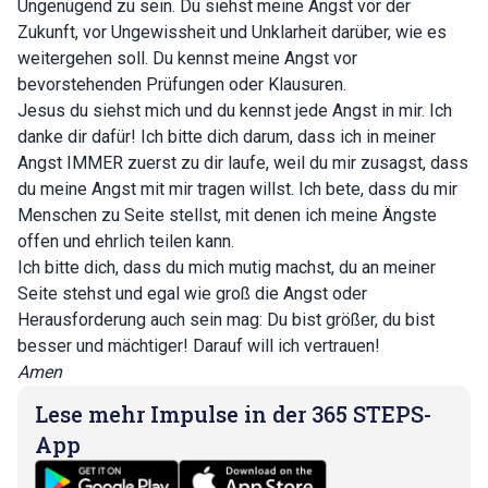
Ungenügend zu sein. Du siehst meine Angst vor der
Zukunft, vor Ungewissheit und Unklarheit darüber, wie es
weitergehen soll. Du kennst meine Angst vor
bevorstehenden Prüfungen oder Klausuren.
Jesus du siehst mich und du kennst jede Angst in mir. Ich
danke dir dafür! Ich bitte dich darum, dass ich in meiner
Angst IMMER zuerst zu dir laufe, weil du mir zusagst, dass
du meine Angst mit mir tragen willst. Ich bete, dass du mir
Menschen zu Seite stellst, mit denen ich meine Ängste
offen und ehrlich teilen kann.
Ich bitte dich, dass du mich mutig machst, du an meiner
Seite stehst und egal wie groß die Angst oder
Herausforderung auch sein mag: Du bist größer, du bist
besser und mächtiger! Darauf will ich vertrauen!
Amen
Lese mehr Impulse in der 365 STEPS-
App