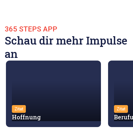
365 STEPS APP
Schau dir mehr Impulse
an
Zitat
Zitat
Hoffnung
Beruf