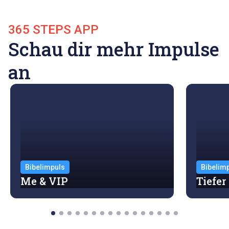
365 STEPS APP
Schau dir mehr Impulse
an
Bibelimpuls
Bibelim
Me & VIP
Tiefer