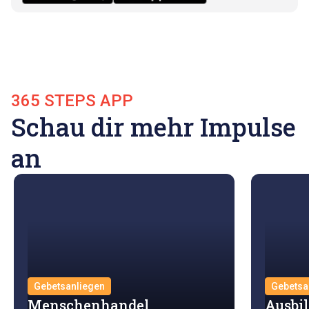
365 STEPS APP
Schau dir mehr Impulse
an
Gebetsanliegen
Gebetsa
Menschenhandel
Ausbi