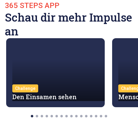
365 STEPS APP
Schau dir mehr Impulse
an
Challenge
Challen
Den Einsamen sehen
Mensc