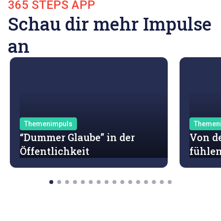
365 STEPS APP
Schau dir mehr Impulse
an
Themenimpuls
Themen
“Dummer Glaube” in der
Von de
Öffentlichkeit
fühle