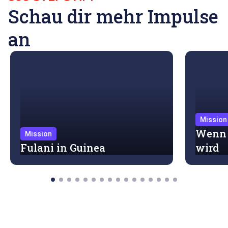
Schau dir mehr Impulse
an
Mission
Wenn d
Mission
Fulani in Guinea
wird